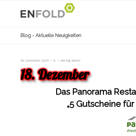
Blog - Aktuelle Neuigkeiten
/
/
18. Dezember 2024
in
von
log-admin
18. Dezember
Das Panorama Restaur
„5 Gutscheine für